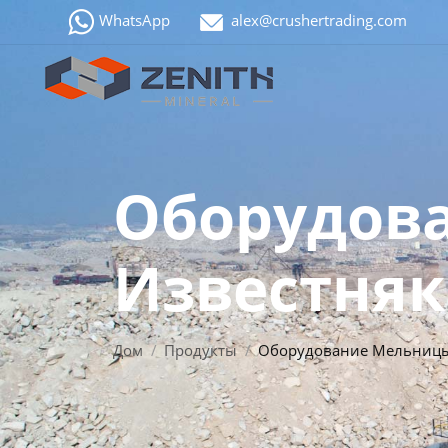
WhatsApp
alex@crushertrading.com
Оборудов
Известняк
Дом
Продукты
Оборудование Мельницы