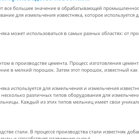
ет все большее значение в обрабатывающей промышленности
ование для измельчения известняка, которое используется 
яка может использоваться в самых разных областях: от про
том в производстве цемента. Процесс изготовления цемента
чение в мелкий порошок. Затем этот порошок, известный ка
яка используется для измельчения и измельчения известня
ет несколько различных типов оборудования для измельче
льницы. Каждый из этих типов мельниц имеет свои уникаль
одстве стали. В процессе производства стали известняк доб
 руды и способствует плавлению сырья.