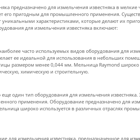
няка предназначено для измельчения известняка в мелкие 
ает его пригодным для промышленного применения. Сущест
ет уникальными характеристиками, которые делают их при
рудования для измельчения известняка включают:
аиболее часто используемых видов оборудования для измел
елает ее идеальной для использования в небольших поме
стицы размером менее 0,044 мм. Мельница Raymond широко
ческую, химическую и строительную.
 еще один тип оборудования для измельчения известняка. 
ленного применения. Оборудование предназначено для изм
мельница широко используется в различных отраслях пром
ние для измельчения известняка, предназначенное для изм