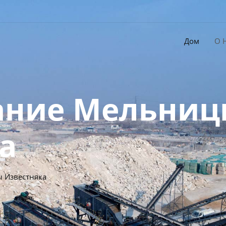
Дом
О 
ание Мельни
а
 Известняка