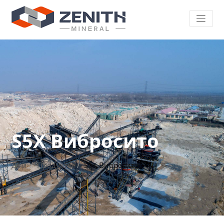
S5X Вибросито
Дом
Продукты
S5X Вибросито