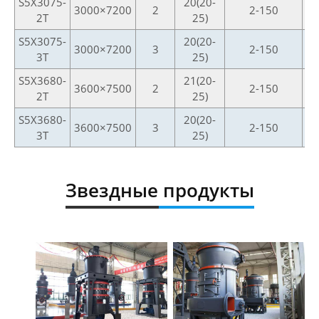
S5X3075-
20(20-
3000×7200
2
2-150
2T
25)
S5X3075-
20(20-
3000×7200
3
2-150
3T
25)
S5X3680-
21(20-
3600×7500
2
2-150
2T
25)
S5X3680-
20(20-
3600×7500
3
2-150
3T
25)
Звездные продукты