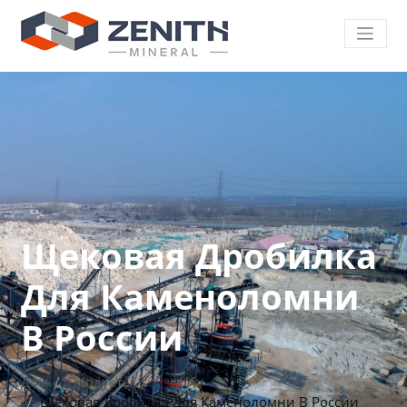
Щековая Дробилка
Для Каменоломни
В России
Дом
Продукты
Щековая Дробилка Для Каменоломни В России