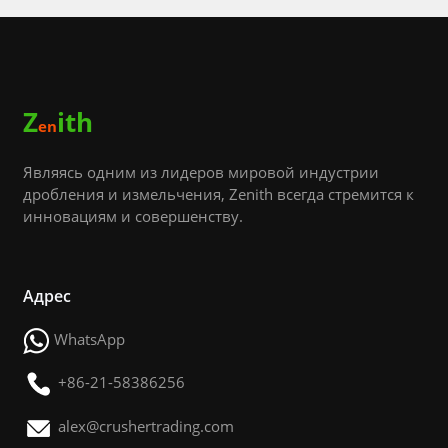
Z
ith
en
Являясь одним из лидеров мировой индустрии
дробления и измельчения, Zenith всегда стремится к
инновациям и совершенству.
Адрес
WhatsApp
+86-21-58386256
alex@crushertrading.com