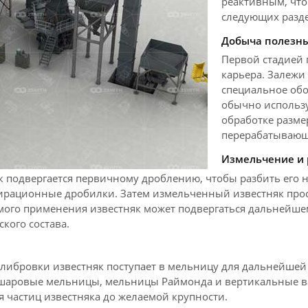
реактивным, что
следующих разде
Добыча полезн
Первой стадией 
карьера. Залежи
специальное обо
обычно использу
обработке разме
перерабатывающ
Измельчение и 
 подвергается первичному дроблению, чтобы разбить его н
рационные дробилки. Затем измельченный известняк просе
емого применения известняк может подвергаться дальнейше
кого состава.
либровки известняк поступает в мельницу для дальнейшей
 шаровые мельницы, мельницы Раймонда и вертикальные 
частиц известняка до желаемой крупности.