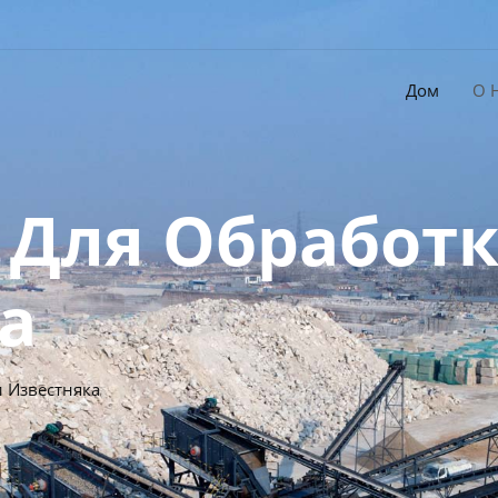
Дом
О 
 Для Обработ
а
 Известняка