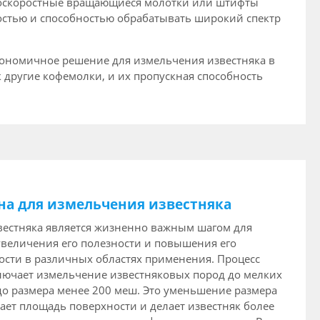
сокоскоростные вращающиеся молотки или штифты
остью и способностью обрабатывать широкий спектр
кономичное решение для измельчения известняка в
 другие кофемолки, и их пропускная способность
на для измельчения известняка
вестняка является жизненно важным шагом для
величения его полезности и повышения его
сти в различных областях применения. Процесс
лючает измельчение известняковых пород до мелких
до размера менее 200 меш. Это уменьшение размера
ает площадь поверхности и делает известняк более