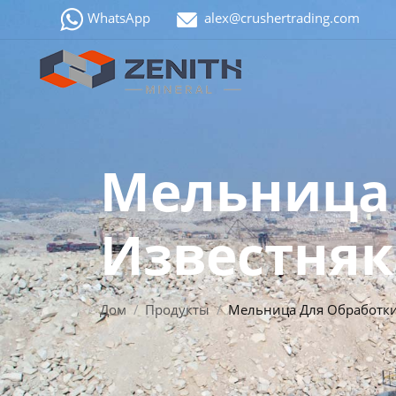
WhatsApp
alex@crushertrading.com
Мельница
Известняк
Дом
Продукты
Мельница Для Обработки