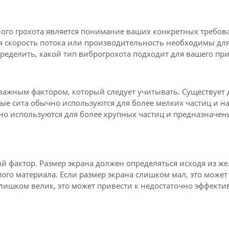
о грохота является понимание ваших конкретных требован
я скорость потока или производительность необходимы д
пределить, какой тип виброгрохота подходит для вашего пр
 важным фактором, который следует учитывать. Существует
 сита обычно используются для более мелких частиц и нак
о используются для более крупных частиц и предназначен
 фактор. Размер экрана должен определяться исходя из жел
го материала. Если размер экрана слишком мал, это може
 слишком велик, это может привести к недостаточно эффек