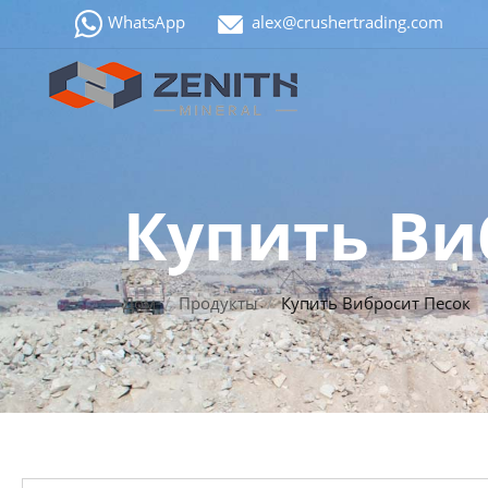
WhatsApp
alex@crushertrading.com
Купить Ви
Дом
Продукты
Купить Вибросит Песок