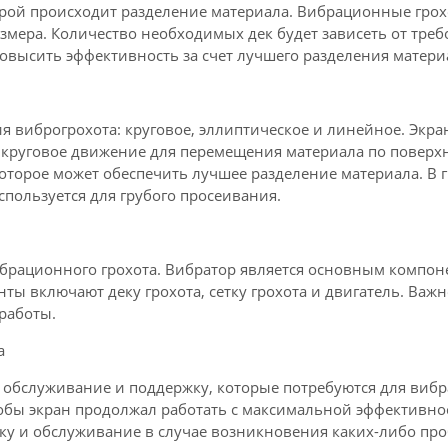
торой происходит разделение материала. Вибрационные грох
размера. Количество необходимых дек будет зависеть от тр
овысить эффективность за счет лучшего разделения матери
я виброгрохота: круговое, эллиптическое и линейное. Экр
 круговое движение для перемещения материала по поверх
оторое может обеспечить лучшее разделение материала. В 
пользуется для грубого просеивания.
брационного грохота. Вибратор является основным компо
нты включают деку грохота, сетку грохота и двигатель. Ва
работы.
а
 обслуживание и поддержку, которые потребуются для вибр
обы экран продолжал работать с максимальной эффективнос
у и обслуживание в случае возникновения каких-либо про