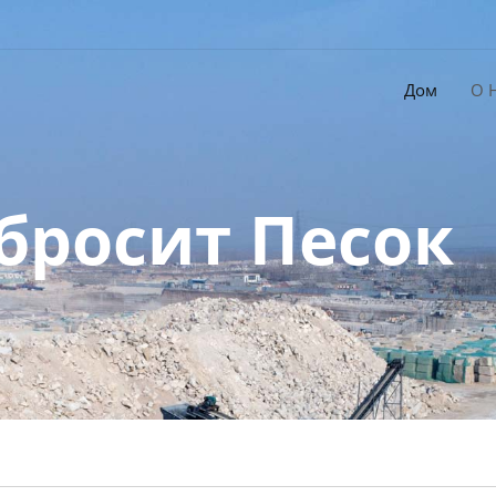
Дом
О 
бросит Песок