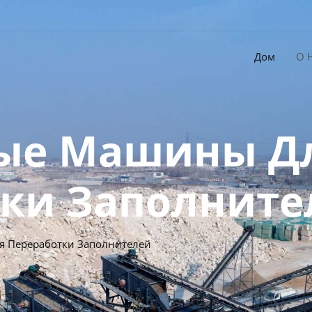
Дом
О 
ые Машины Д
ки Заполните
 Переработки Заполнителей