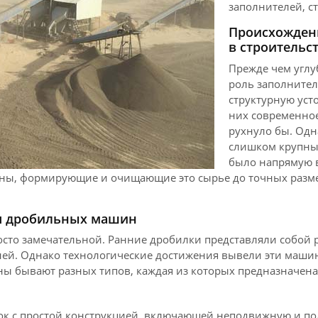
заполнителей, с
Происхождени
в строительс
Прежде чем углу
роль заполнител
структурную уст
них современное
рухнуло бы. Одн
слишком крупны
было напрямую в
ны, формирующие и очищающие это сырье до точных разм
ия дробильных машин
то замечательной. Ранние дробилки представляли собой 
ней. Однако технологические достижения вывели эти маши
ы бывают разных типов, каждая из которых предназначена 
к с простой конструкцией, включающей неподвижную и под