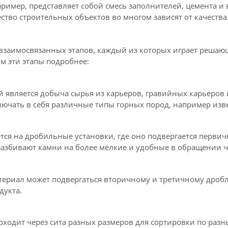
пример, представляет собой смесь заполнителей, цемента и
ество строительных объектов во многом зависят от качеств
взаимосвязанных этапов, каждый из которых играет решаю
м эти этапы подробнее:
 является добыча сырья из карьеров, гравийных карьеров
ючать в себя различные типы горных пород, например извес
тся на дробильные установки, где оно подвергается перви
азбивают камни на более мелкие и удобные в обращении ч
териал может подвергаться вторичному и третичному дробл
дукта.
оходит через сита разных размеров для сортировки по раз