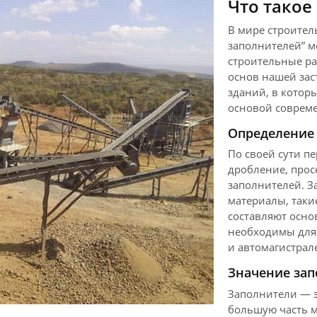
Что такое
В мире строител
заполнителей” м
строительные ра
основ нашей зас
зданий, в котор
основой совреме
Определение 
По своей сути п
дробление, прос
заполнителей. З
материалы, такие
составляют осно
необходимы для 
и автомагистрал
Значение зап
Заполнители — э
большую часть м