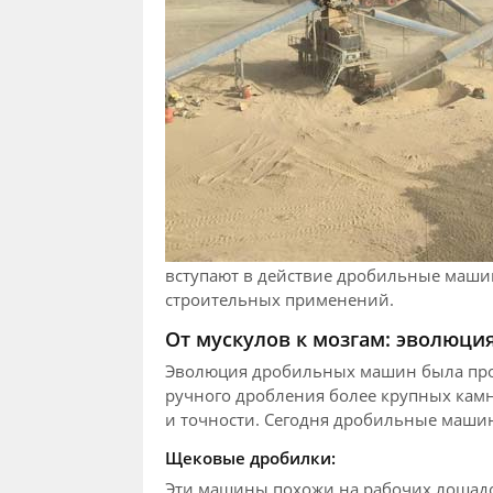
вступают в действие дробильные маши
строительных применений.
От мускулов к мозгам: эволюц
Эволюция дробильных машин была прос
ручного дробления более крупных кам
и точности. Сегодня дробильные машин
Щековые дробилки:
Эти машины похожи на рабочих лошадо