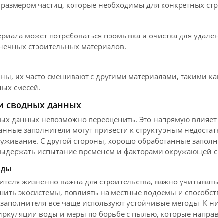
 размером частиц, которые необходимы для конкретных стр
ериала может потребоваться промывка и очистка для удален
онечных строительных материалов.
ены, их часто смешивают с другими материалами, такими как
ных смесей.
и сводных данных
ых данных невозможно переоценить. Это напрямую влияет 
анные заполнители могут привести к структурным недостат
луживание. С другой стороны, хорошо обработанные заполн
выдержать испытание временем и факторами окружающей с
еды
лнителя жизненно важна для строительства, важно учитыва
шить экосистемы, повлиять на местные водоемы и способств
заполнителя все чаще используют устойчивые методы. К ни
циркуляции воды и меры по борьбе с пылью, которые напр