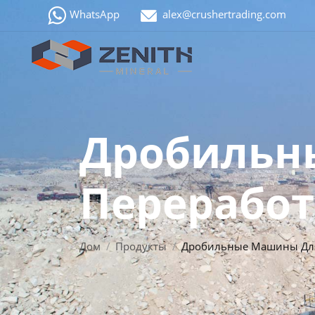
WhatsApp
alex@crushertrading.com
Дробильн
Переработ
Дом
Продукты
Дробильные Машины Для