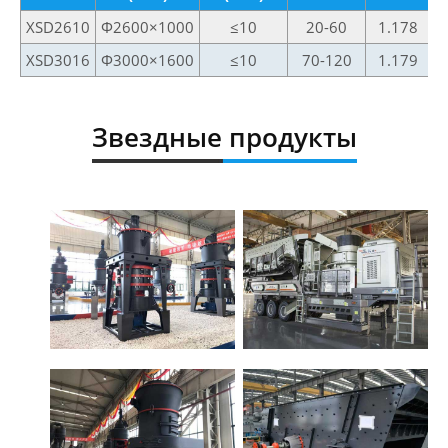
XSD2610
Φ2600×1000
≤10
20-60
1.178
XSD3016
Φ3000×1600
≤10
70-120
1.179
Звездные продукты